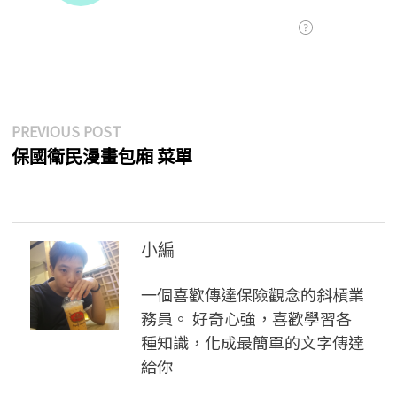
文
Previous
PREVIOUS POST
post:
保國衛民漫畫包廂 菜單
章
導
覽
小編
一個喜歡傳達保險觀念的斜槓業
務員。 好奇心強，喜歡學習各
種知識，化成最簡單的文字傳達
給你