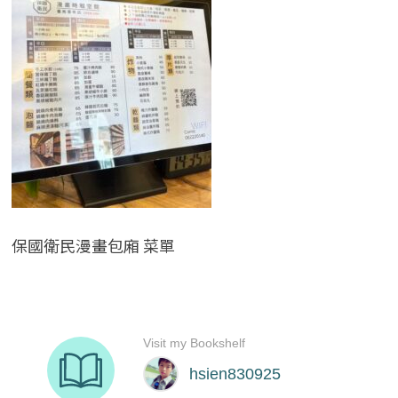
保國衛民漫畫包廂 菜單