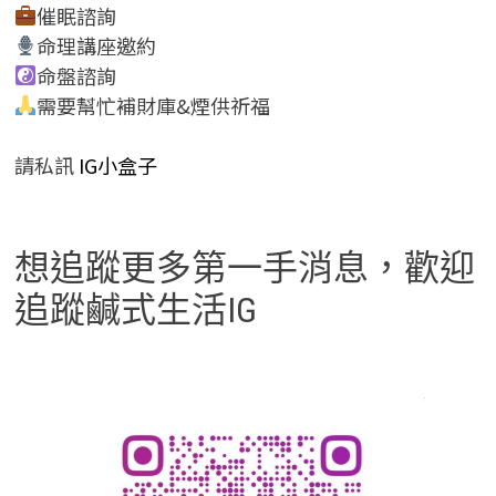
催眠諮詢
命理講座邀約
命盤諮詢
需要幫忙補財庫&煙供祈福
請私訊
IG小盒子
想追蹤更多第一手消息，歡迎
追蹤鹹式生活IG