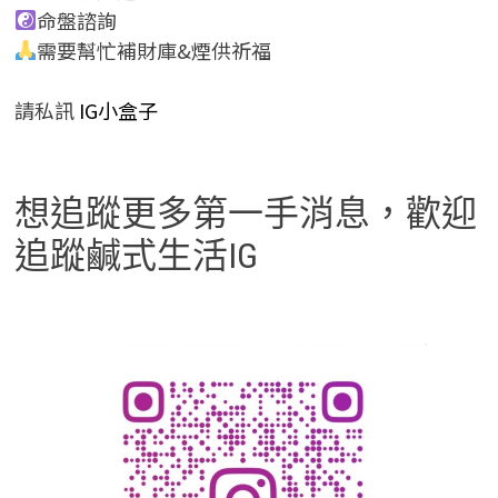
命盤諮詢
需要幫忙補財庫&煙供祈福
請私訊
IG小盒子
想追蹤更多第一手消息，歡迎
追蹤鹹式生活IG