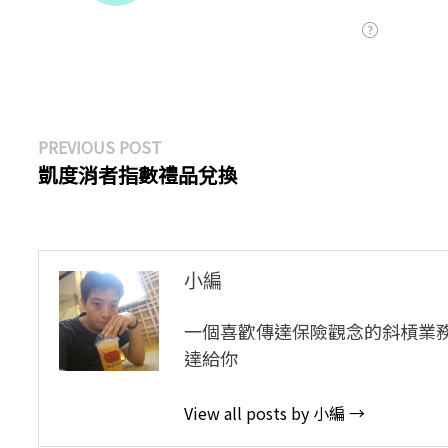
文
Previous
PREVIOUS POST
post:
凱度消者指數禮品兌換
章
導
覽
小編
一個喜歡傳達保險觀念的斜槓業
達給你
View all posts by 小編 →