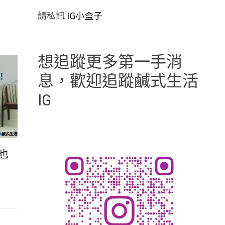
請私訊
IG小盒子
想追蹤更多第一手消
息，歡迎追蹤鹹式生活
IG
也