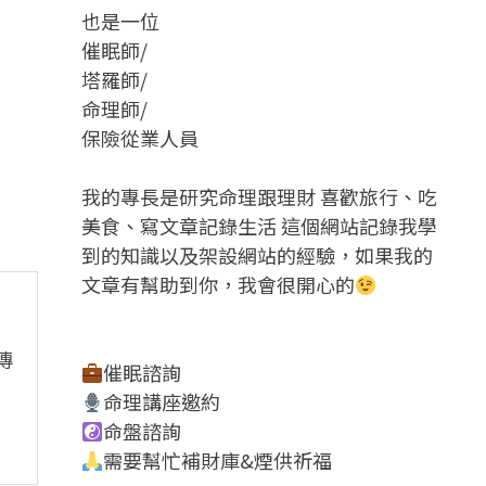
也是一位
催眠師/
塔羅師/
命理師/
保險從業人員
我的專長是研究命理跟理財 喜歡旅行、吃
美食、寫文章記錄生活 這個網站記錄我學
到的知識以及架設網站的經驗，如果我的
文章有幫助到你，我會很開心的
傳
催眠諮詢
命理講座邀約
命盤諮詢
需要幫忙補財庫&煙供祈福