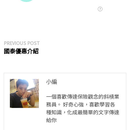
文
Previous
PREVIOUS POST
post:
國泰優惠介紹
章
導
覽
小編
一個喜歡傳達保險觀念的斜槓業
務員。 好奇心強，喜歡學習各
種知識，化成最簡單的文字傳達
給你