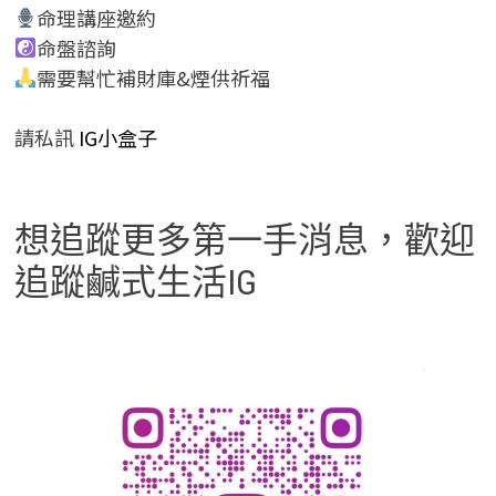
命理講座邀約
命盤諮詢
需要幫忙補財庫&煙供祈福
請私訊
IG小盒子
想追蹤更多第一手消息，歡迎
追蹤鹹式生活IG