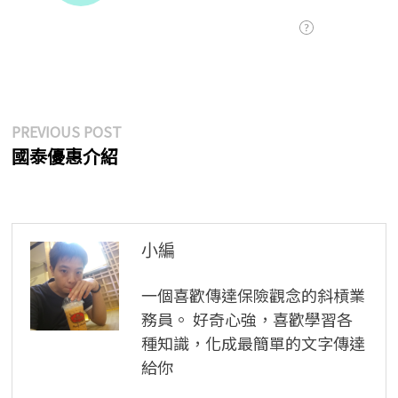
文
Previous
PREVIOUS POST
post:
國泰優惠介紹
章
導
覽
小編
一個喜歡傳達保險觀念的斜槓業
務員。 好奇心強，喜歡學習各
種知識，化成最簡單的文字傳達
給你