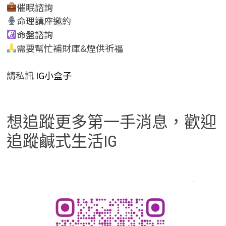
催眠諮詢
命理講座邀約
命盤諮詢
需要幫忙補財庫&煙供祈福
請私訊
IG小盒子
想追蹤更多第一手消息，歡迎
追蹤鹹式生活IG