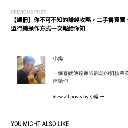
文
Previous
PREVIOUS POST
post:
【讀冊】你不可不知的賺錢攻略，二手書買賣
章
盟行銷操作方式一次報給你知
導
覽
小編
一個喜歡傳達保險觀念的斜槓業
達給你
View all posts by 小編 →
YOU MIGHT ALSO LIKE