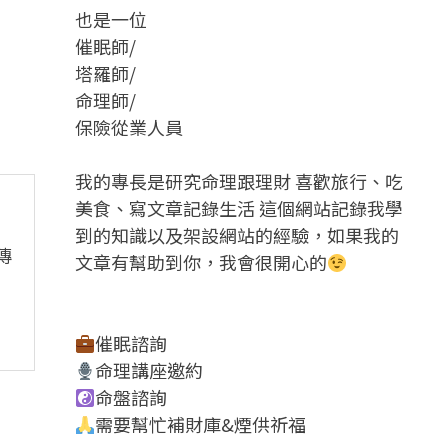
也是一位
催眠師/
塔羅師/
命理師/
保險從業人員
我的專長是研究命理跟理財 喜歡旅行、吃
美食、寫文章記錄生活 這個網站記錄我學
到的知識以及架設網站的經驗，如果我的
傳
文章有幫助到你，我會很開心的
催眠諮詢
命理講座邀約
命盤諮詢
需要幫忙補財庫&煙供祈福