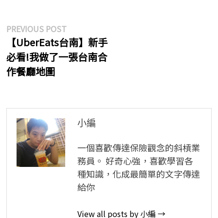
文
Previous
PREVIOUS POST
post:
【UberEats台南】新手
章
必看!我做了一張台南合
導
作餐廳地圖
覽
小編
一個喜歡傳達保險觀念的斜槓業
務員。 好奇心強，喜歡學習各
種知識，化成最簡單的文字傳達
給你
View all posts by 小編 →