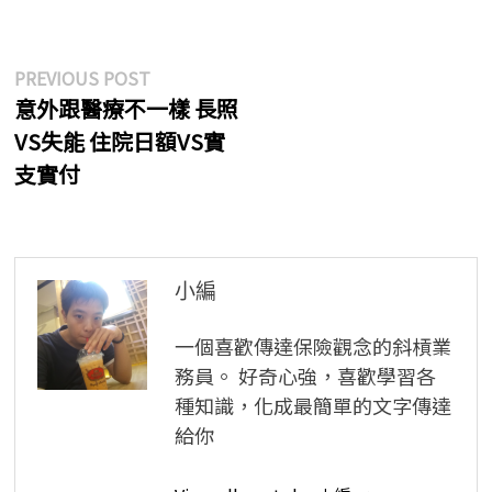
文
Previous
PREVIOUS POST
post:
意外跟醫療不一樣 長照
章
VS失能 住院日額VS實
導
支實付
覽
小編
一個喜歡傳達保險觀念的斜槓業
務員。 好奇心強，喜歡學習各
種知識，化成最簡單的文字傳達
給你