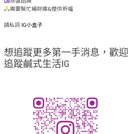
命盤諮詢
需要幫忙補財庫&煙供祈福
請私訊
IG小盒子
想追蹤更多第一手消息，歡迎
追蹤鹹式生活IG