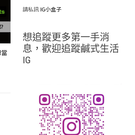
請私訊
IG小盒子
想追蹤更多第一手消
息，歡迎追蹤鹹式生活
】想當
IG