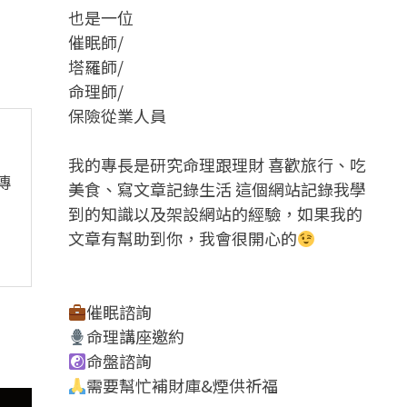
也是一位
催眠師/
塔羅師/
命理師/
保險從業人員
我的專長是研究命理跟理財 喜歡旅行、吃
傳
美食、寫文章記錄生活 這個網站記錄我學
到的知識以及架設網站的經驗，如果我的
文章有幫助到你，我會很開心的
催眠諮詢
命理講座邀約
命盤諮詢
需要幫忙補財庫&煙供祈福