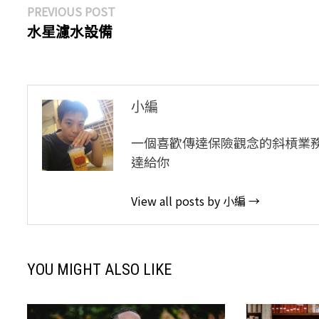
文
Previous
PREVIOUS POST
post:
水星濾水設備
章
導
覽
小編
一個喜歡傳達保險觀念的斜槓業
達給你
View all posts by 小編 →
YOU MIGHT ALSO LIKE