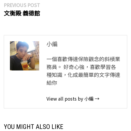
文
Previous
PREVIOUS POST
post:
文衡殿 義德館
章
導
覽
小編
一個喜歡傳達保險觀念的斜槓業
務員。 好奇心強，喜歡學習各
種知識，化成最簡單的文字傳達
給你
View all posts by 小編 →
YOU MIGHT ALSO LIKE