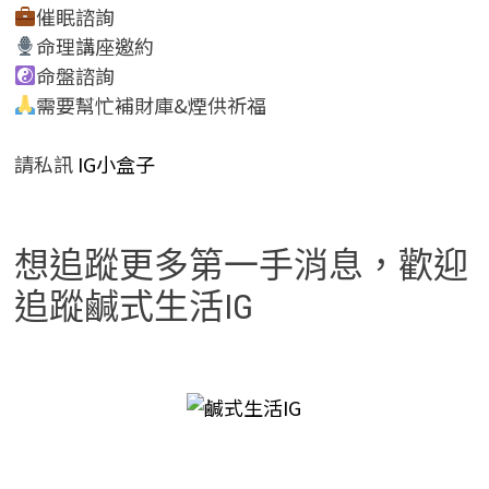
催眠諮詢
命理講座邀約
命盤諮詢
需要幫忙補財庫&煙供祈福
請私訊
IG小盒子
想追蹤更多第一手消息，歡迎
追蹤鹹式生活IG