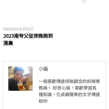
文
Previous
PREVIOUS POST
post:
2023南夸父從夜晚跑到
章
清晨
導
覽
小編
一個喜歡傳達保險觀念的斜槓業
務員。 好奇心強，喜歡學習各
種知識，化成最簡單的文字傳達
給你