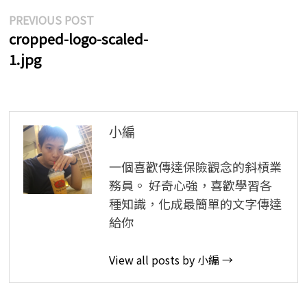
文
Previous
PREVIOUS POST
post:
cropped-logo-scaled-
章
1.jpg
導
覽
小編
一個喜歡傳達保險觀念的斜槓業
務員。 好奇心強，喜歡學習各
種知識，化成最簡單的文字傳達
給你
View all posts by 小編 →