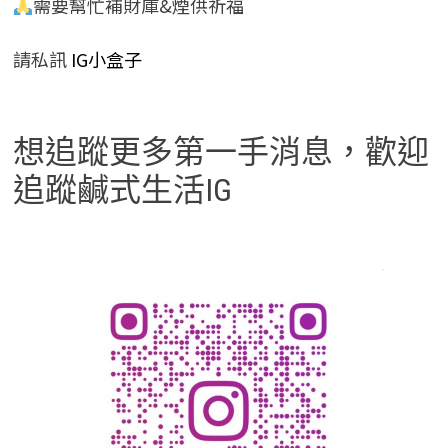
需要幫忙補財庫&煙供祈福
請私訊
IG小盒子
想追蹤更多第一手消息，歡迎
追蹤鹹式生活IG