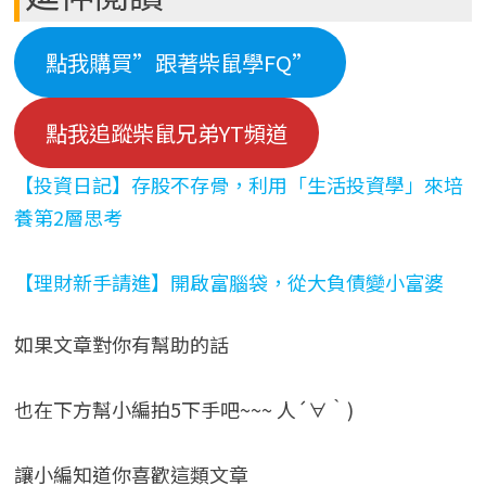
點我購買”跟著柴鼠學FQ”
點我追蹤柴鼠兄弟YT頻道
【投資日記】存股不存骨，利用「生活投資學」來培
養第2層思考
【理財新手請進】開啟富腦袋，從大負債變小富婆
如果文章對你有幫助的話
也在下方幫小編拍5下手吧~~~ 人´∀｀)
讓小編知道你喜歡這類文章