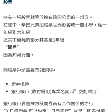
股票
擁有一張股票就等於擁有這間公司的一部分。
在書中，柴鼠兄弟把股票世界形容成一間小學，從一
年級到六年級
這其中最難的部分其實是1年級
“
開戶
”
因為知易行難，
開股票戶頭需要有2個帳戶
證券帳戶
銀行帳戶 (收付錢用)專業名詞叫”交割款用”
銀行帳戶要選擇跟該間券商有合作關係的才行
EX 日盛證券 可以約定”日盛銀行”或是”國泰世華