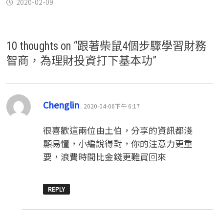
2020-02-09
10 thoughts on “
跟著柴鼠4個步驟學習財務
智商，為理財投資打下基本功
”
表
Chenglin
2020-04-06下午 6:17
示:
很喜歡這兩位由土伯，分享的資訊都淺
顯易懂，小編說得對，你的注意力更重
要，浪費時間比金錢更難買回來
REPLY