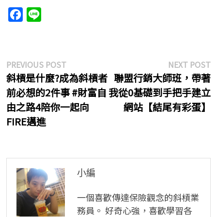
F
L
a
i
c
n
e
e
文
Previous
N
PREVIOUS POST
NEXT POST
b
post:
p
斜槓是什麼?成為斜槓者
聯盟行銷大師班，帶著
章
o
前必想的2件事 #財富自
我從0基礎到手把手建立
導
o
由之路4陪你一起向
網站【結尾有彩蛋】
k
覽
FIRE邁進
小編
一個喜歡傳達保險觀念的斜槓業
務員。 好奇心強，喜歡學習各