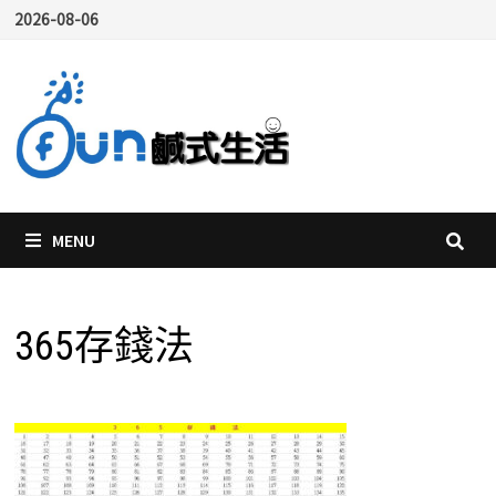
Skip
2026-08-06
to
content
MENU
365存錢法