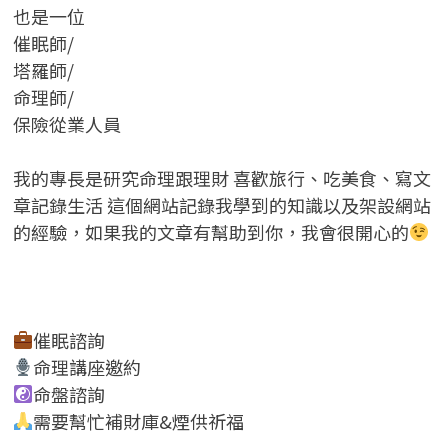
也是一位
催眠師/
塔羅師/
命理師/
保險從業人員
我的專長是研究命理跟理財 喜歡旅行、吃美食、寫文
章記錄生活 這個網站記錄我學到的知識以及架設網站
的經驗，如果我的文章有幫助到你，我會很開心的
催眠諮詢
命理講座邀約
命盤諮詢
需要幫忙補財庫&煙供祈福