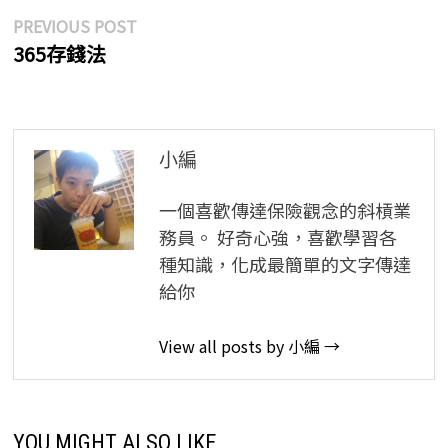
文
Previous
PREVIOUS POST
post:
365存錢法
章
導
覽
小編
一個喜歡傳達保險觀念的斜槓業
務員。 好奇心強，喜歡學習各
種知識，化成最簡單的文字傳達
給你
View all posts by 小編 →
YOU MIGHT ALSO LIKE