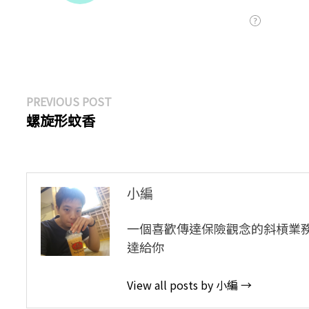
文
Previous
PREVIOUS POST
post:
螺旋形蚊香
章
導
覽
小編
一個喜歡傳達保險觀念的斜槓業
達給你
View all posts by 小編 →