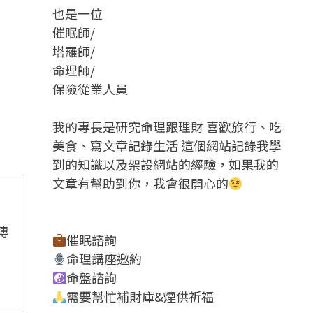
也是一位
催眠師/
塔羅師/
命理師/
保險從業人員
我的專長是研究命理跟理財 喜歡旅行、吃
美食、寫文章記錄生活 這個網站記錄我學
到的知識以及架設網站的經驗，如果我的
文章有幫助到你，我會很開心的
傳
催眠諮詢
命理講座邀約
命盤諮詢
需要幫忙補財庫&煙供祈福