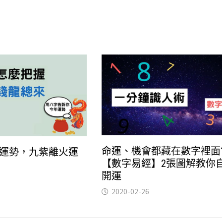
命運、機會都藏在數字裡面
運勢，九紫離火運
【數字易經】2張圖解教你
開運
2020-02-26