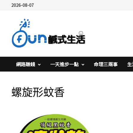
Skip
2026-08-07
to
content
網路賺錢
一天進步一點
命理三兩事
生
螺旋形蚊香