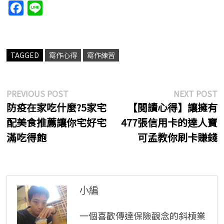
F
L
a
i
c
n
e
e
TAGGED
寫作心得
寫作練習
b
o
文
Previous
N
PREVIOUS POST
NEXT POST
o
post:
p
防疫在家吃什麼?5家宅
【閱讀心得】讓擁有
章
k
配美食推薦讓你宅好宅
477張信用卡的達人寶
導
滿吃得飽
可孟教你刷卡賺錢
覽
小編
一個喜歡傳達保險觀念的斜槓業