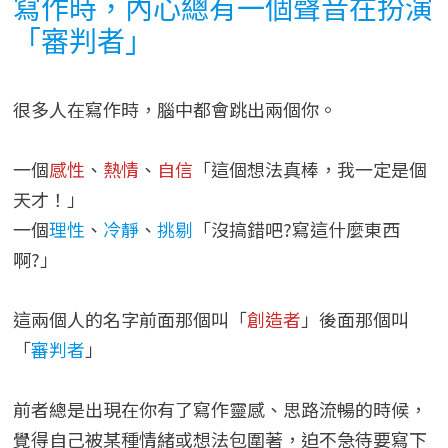
寫作時，內心總有一個聲音在扮演
「審判者」
很多人在寫作時，腦中都會跳出兩個你。
一個
感性
、
熱情
、
自信
「這個想法真棒，我一定是個
天才！」
一個
理性
、
冷靜
、
挑剔
「沒搞錯吧?寫這什麼東西
啊?」
這兩個人的名字前面那個叫「
創造者
」後面那個叫
「
審判者
」
前者總是出現在你有了寫作靈感、思路流暢的時候，
覺得自己被某種情緒或想法包圍著，迫不急待要寫下