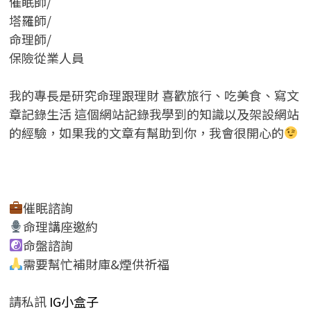
催眠師/
塔羅師/
命理師/
保險從業人員
我的專長是研究命理跟理財 喜歡旅行、吃美食、寫文
章記錄生活 這個網站記錄我學到的知識以及架設網站
的經驗，如果我的文章有幫助到你，我會很開心的
催眠諮詢
命理講座邀約
命盤諮詢
需要幫忙補財庫&煙供祈福
請私訊
IG小盒子