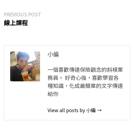
文
Previous
PREVIOUS POST
post:
線上課程
章
導
覽
小編
一個喜歡傳達保險觀念的斜槓業
務員。 好奇心強，喜歡學習各
種知識，化成最簡單的文字傳達
給你
View all posts by 小編 →