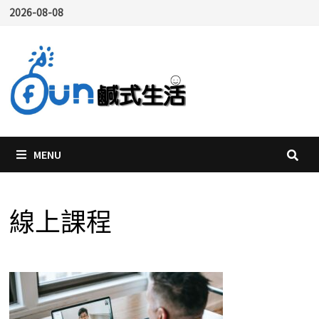
Skip
2026-08-08
to
content
MENU
線上課程