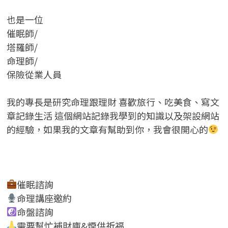
也是一位
催眠師/
塔羅師/
命理師/
保險從業人員
我的專長是研究命理跟理財 喜歡旅行、吃美食、寫文
章記錄生活 這個網站記錄我學到的知識以及架設網站
的經驗，如果我的文章有幫助到你，我會很開心的
催眠諮詢
命理講座邀約
命盤諮詢
需要幫忙補財庫&煙供祈福