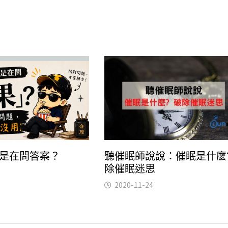
是在問答案？
聽催眠師說說：催眠是什麼
除催眠迷思
2020-11-24