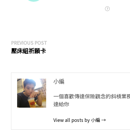
文
Previous
PREVIOUS POST
post:
壓床組祈願卡
章
導
覽
小編
一個喜歡傳達保險觀念的斜槓業
達給你
View all posts by 小編 →