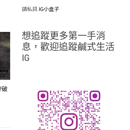
請私訊
IG小盒子
想追蹤更多第一手消
息，歡迎追蹤鹹式生活
IG
?破