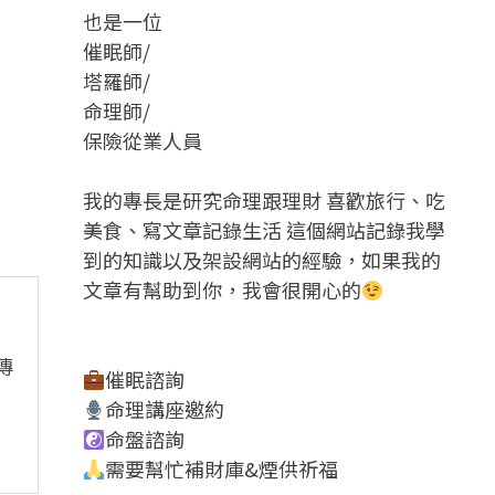
也是一位
催眠師/
塔羅師/
命理師/
保險從業人員
我的專長是研究命理跟理財 喜歡旅行、吃
美食、寫文章記錄生活 這個網站記錄我學
到的知識以及架設網站的經驗，如果我的
文章有幫助到你，我會很開心的
傳
催眠諮詢
命理講座邀約
命盤諮詢
需要幫忙補財庫&煙供祈福