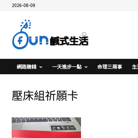
Skip
2026-08-09
to
content
網路賺錢
一天進步一點
命理三兩事
生
壓床組祈願卡