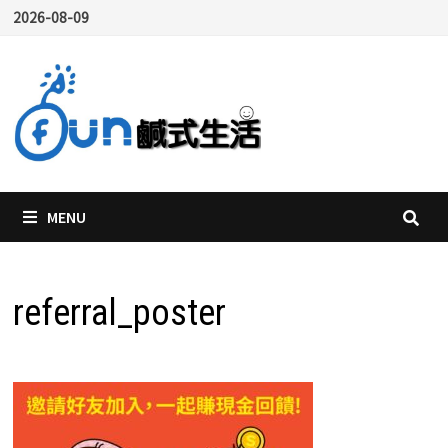
Skip
2026-08-09
to
content
MENU
referral_poster