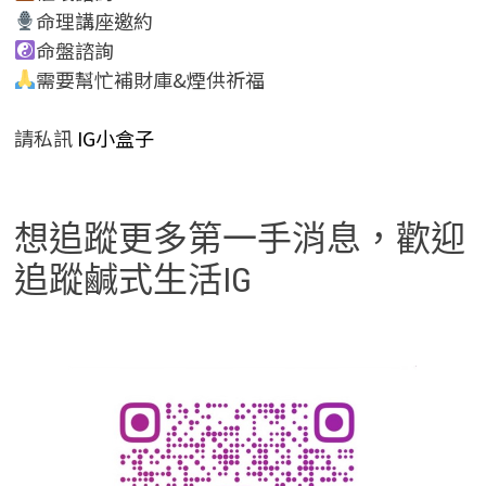
命理講座邀約
命盤諮詢
需要幫忙補財庫&煙供祈福
請私訊
IG小盒子
想追蹤更多第一手消息，歡迎
追蹤鹹式生活IG