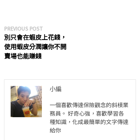
文
Previous
PREVIOUS POST
post:
別只會在蝦皮上花錢，
章
使用蝦皮分潤讓你不開
導
賣場也能賺錢
覽
小編
一個喜歡傳達保險觀念的斜槓業
務員。 好奇心強，喜歡學習各
種知識，化成最簡單的文字傳達
給你