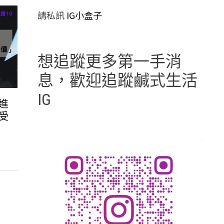
請私訊
IG小盒子
想追蹤更多第一手消
息，歡迎追蹤鹹式生活
IG
進
受