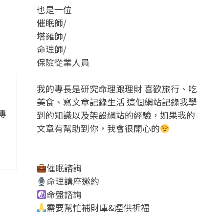
也是一位
催眠師/
塔羅師/
命理師/
保險從業人員
我的專長是研究命理跟理財 喜歡旅行、吃
美食、寫文章記錄生活 這個網站記錄我學
傳
到的知識以及架設網站的經驗，如果我的
文章有幫助到你，我會很開心的
催眠諮詢
命理講座邀約
命盤諮詢
需要幫忙補財庫&煙供祈福