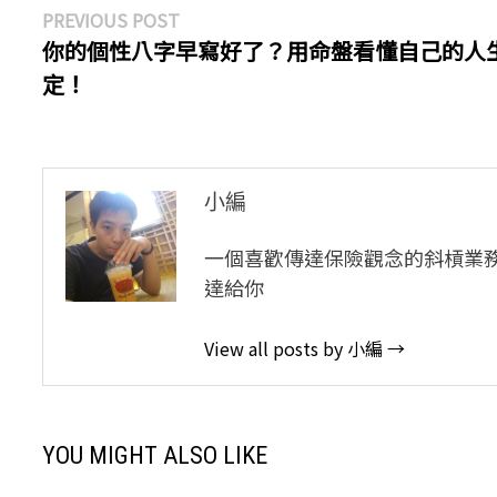
文
Previous
PREVIOUS POST
post:
你的個性八字早寫好了？用命盤看懂自己的人
章
定！
導
覽
小編
一個喜歡傳達保險觀念的斜槓業
達給你
View all posts by 小編 →
YOU MIGHT ALSO LIKE