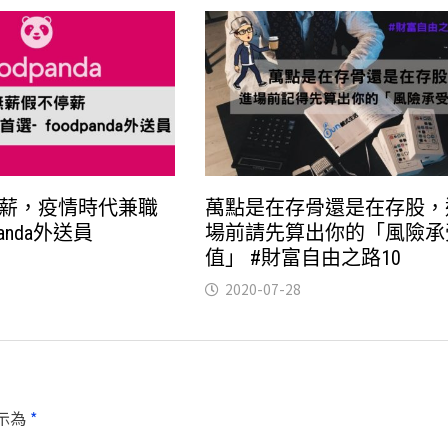
薪，疫情時代兼職
萬點是在存骨還是在存股，
panda外送員
場前請先算出你的「風險承
值」 #財富自由之路10
2020-07-28
示為
*