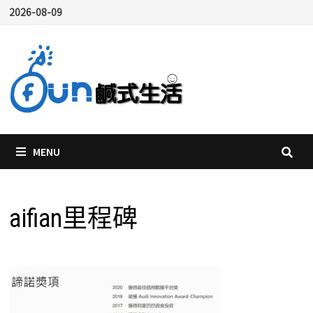
Skip
2026-08-09
to
content
MENU
aifian里程碑