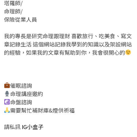
塔羅師/
命理師/
保險從業人員
我的專長是研究命理跟理財 喜歡旅行、吃美食、寫文
章記錄生活 這個網站記錄我學到的知識以及架設網站
的經驗，如果我的文章有幫助到你，我會很開心的
催眠諮詢
命理講座邀約
命盤諮詢
需要幫忙補財庫&煙供祈福
請私訊
IG小盒子