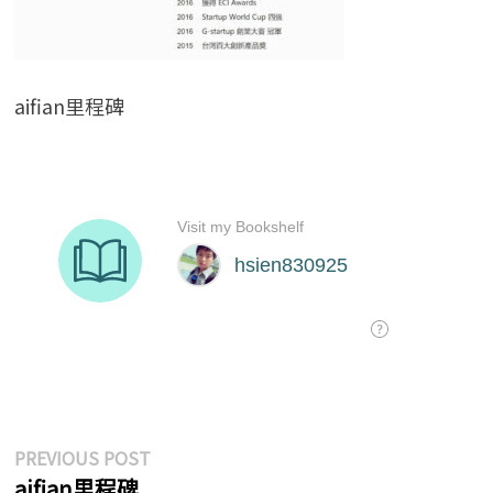
aifian里程碑
文
Previous
PREVIOUS POST
post:
aifian里程碑